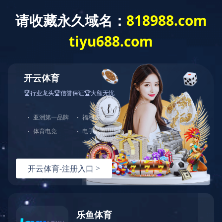
当前位置：首页
新闻资讯
行业动态
水泵的类型
来源：http://tdpump.com/
时间：2023-10-24
米乐官方网页版为您解析水泵的分类：
（一） 根据泵的工作原理划分：
1、离心泵 2、旋涡泵 3 混流泵、4、轴流泵、5、电动泵 6、蒸汽泵 7、齿轮泵 8、螺杆泵 9、罗茨泵、10、滑片泵 11、喷射泵 12、升液泵 13、电磁泵 14、潜水泵
等
（二） 根据用途划分：
1、清水泵、2、渣浆泵 3、排污泵 4、化工泵 5、输油泵等
（三） 其他划分方法：
水泵还有其他很多划分方法：根据叶轮是否串联分为单级和多级泵；根据水泵吸入口的是一个还是两个分为单吸泵和双吸泵等等。
以上是米乐官方网页版为您解析的
水泵的分类标准，希望对您有所帮助。
返回列表

上一篇
常见水泵技术处理和常见故障排除
下一篇
水泵维修常见故障有哪些 几招让你轻松解决水泵故障问题
辽ICP备09009061号-1
辽公网安备000000
版权所有：米乐官方网页版
技术支持：辽宁华睿科技有限公司
地址：
辽宁省葫芦岛市高桥经济开发区
开云网页版页面登录
|
米兰官方注册
|
开云app登录入口
|
问鼎网
页版登录入口
|
安博官方网站
|
玩球通平台
|
乐鱼在线注册
|
乐竞
官网登录入口
|
华体会网页版登录入口
|